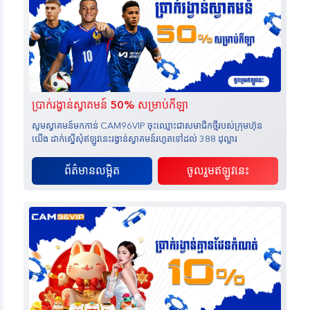
ប្រាក់រង្វាន់ស្វាគមន៍ 50% សម្រាប់កីឡា
សូមស្វាគមន៍មកកាន់ CAM96VIP ចុះឈ្មោះជាសមាជិកថ្មីរបស់ក្រុមហ៊ុន
យើង ដាក់ស្នើសុំឥឡូវនេះរង្វាន់ស្វាគមន៍រហូតទៅដល់ 388 ដុល្លារ
ព័ត៌មានលម្អិត
ចូលរួមឥឡូវនេះ