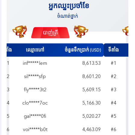
អ្នកឈ្នះប្រចាំខែ
ចំណាត់ថ្នាក់
កីឡា
ទីតាំង
ឈ្មោះហៅ
ចំនួនទឹកប្រាក់
(USD)
#1
clo*****fyi
9,722.99
#2
gri*****hda
7,977.18
#3
clo*****6h9
6,828.79
#4
clo*****o0l
6,070.69
#5
ven*****qiq
5,445.13
#6
fan*****ztr
5,410.24