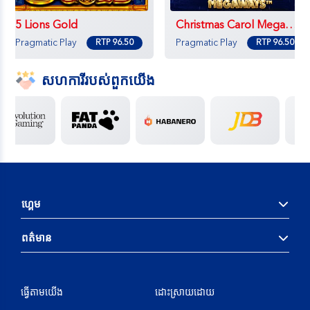
ហ្គេម
ពត៌មាន
ធ្វើតាម​យើង
ដោះស្រាយដោយ
អាជ្ញាប័ណ្ណ
ហ្គេមដែលមានទំនួលខុសត្រូវ
Copyright © 2026 Cam96vip. All rights reserved.