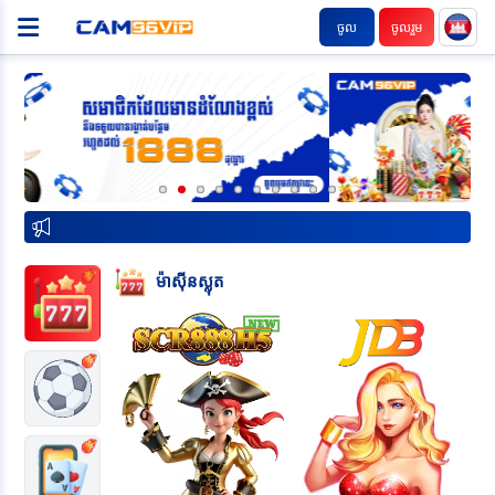
ចូល
ចូលរួម
ម៉ាស៊ីនស្លុត