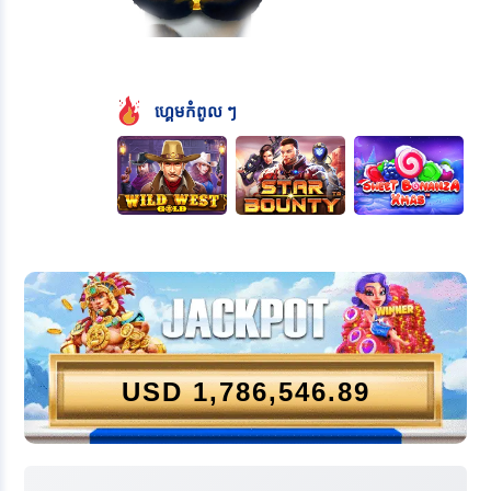
ហ្គេមកំពូល ៗ
USD
1,786,546.89