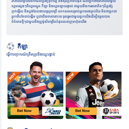
រីករាយជាមួយវេទិកាដែលគួរឱ្យទុកចិត្ត និងសុវត្ថិភាពបំផុត ដែលអ្នកអាចរីករាយជាមួយ
ហ្គេមផ្សេងៗពីហ្គេមស្លុត កីឡា និងហ្គេមឡាយផ្ទាល់ ជាមួយនឹងការរចនាពិតៗដ៏គួរឱ្យ
ភ្ញាក់ផ្អើល និងប្លង់ដែលងាយស្រួលប្រើ សាកសមសម្រាប់អ្នកលេងគ្រប់វ័យ មិនថាអ្នកជា
អ្នកទើបតែចាប់ផ្តើម ឬជាជើងចាស់នោះទេ ចូលរួមជាមួយពួកយើងដើម្បីទទួលបាន
ព័ត៌មានថ្មីៗជាមួយនឹងប្រូម៉ូសិនច្រើនបំផុតរបស់ក្រុមហ៊ុនយើង
កីឡា
ធ្វើការព្យាករណ៍ត្រឹមត្រូវនិងឈ្នះរង្វាន់