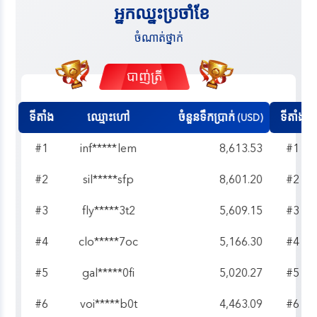
អ្នកឈ្នះប្រចាំខែ
ចំណាត់ថ្នាក់
កីឡា
ទីតាំង
ឈ្មោះហៅ
ចំនួនទឹកប្រាក់
(USD)
#1
clo*****fyi
9,722.99
#2
gri*****hda
7,977.18
#3
clo*****6h9
6,828.79
#4
clo*****o0l
6,070.69
#5
ven*****qiq
5,445.13
#6
fan*****ztr
5,410.24