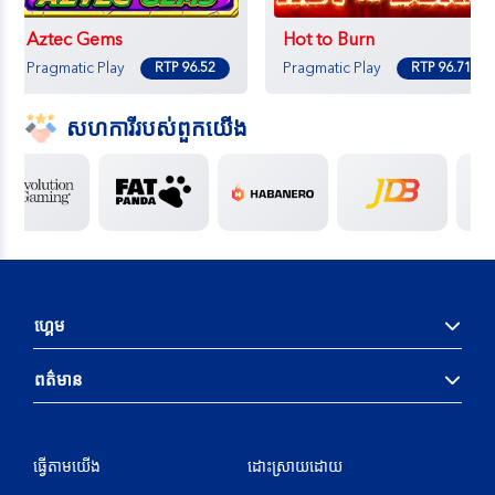
ហ្គេម
ពត៌មាន
ធ្វើតាម​យើង
ដោះស្រាយដោយ
អាជ្ញាប័ណ្ណ
ហ្គេមដែលមានទំនួលខុសត្រូវ
Copyright © 2026 Cam96vip. All rights reserved.