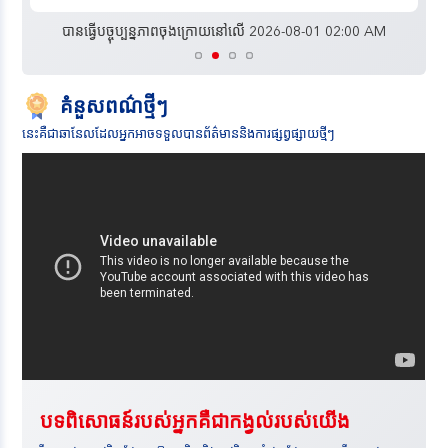
បានធ្វើបច្ចុប្បន្នភាពចុងក្រោយនៅលើ 2026-08-01 02:00 AM
គំនួសពណ៌ថ្មីៗ
នេះគឺជាឆានែលដែលអ្នកអាចទទួលបានព័ត៌មាននិងការផ្សព្វផ្សាយថ្មីៗ
បទពិសោធន៍របស់អ្នកគឺជាកង្វល់របស់យើង