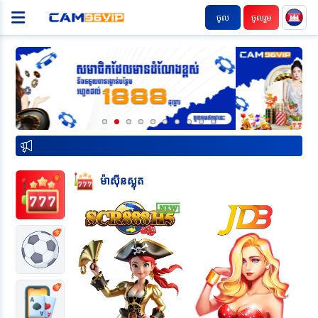
ចូល
ចូលរួម
ម៉ាស៊ីនស្លុត