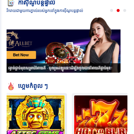
កាស៊ីណូបន្តផ្ទាល់
រីករាយជាមួយការភ្នាល់របស់អ្នកនៅក្នុងកាស៊ីណូបន្តផ្ទាល់
ហ្គេមកំពូល ៗ
 Gems
Hot to Burn
ic Play
Pragmatic Play
Pragm
RTP 96.52
RTP 96.71
សហការីរបស់ពួកយើង