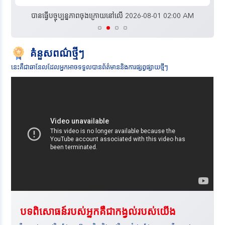
បានធ្វើបច្ចុប្បន្នភាពចុងក្រោយនៅលើ 2026-08-01 02:00 AM
គំនួសពណ៌ថ្មីៗ
នេះគឺជាឆានែលដែលអ្នកអាចទទួលបានព័ត៌មាននិងការផ្សព្វផ្សាយថ្មីៗ
បទពិសោធន៍របស់អ្នកគឺជាកង្វល់របស់យើង