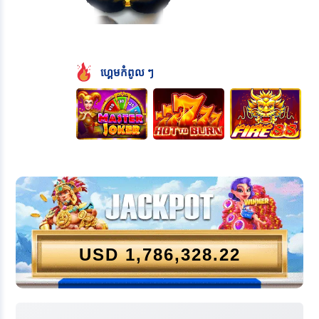
ហ្គេមកំពូល ៗ
USD
1,786,328.22