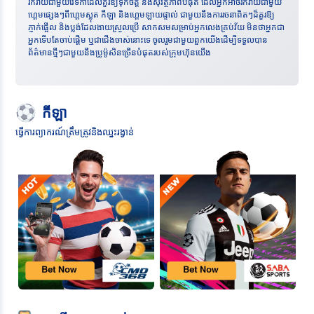
រីករាយជាមួយវេទិកាដែលគួរឱ្យទុកចិត្ត និងសុវត្ថិភាពបំផុត ដែលអ្នកអាចរីករាយជាមួយ
ហ្គេមផ្សេងៗពីហ្គេមស្លុត កីឡា និងហ្គេមឡាយផ្ទាល់ ជាមួយនឹងការរចនាពិតៗដ៏គួរឱ្យ
ភ្ញាក់ផ្អើល និងប្លង់ដែលងាយស្រួលប្រើ សាកសមសម្រាប់អ្នកលេងគ្រប់វ័យ មិនថាអ្នកជា
អ្នកទើបតែចាប់ផ្តើម ឬជាជើងចាស់នោះទេ ចូលរួមជាមួយពួកយើងដើម្បីទទួលបាន
ព័ត៌មានថ្មីៗជាមួយនឹងប្រូម៉ូសិនច្រើនបំផុតរបស់ក្រុមហ៊ុនយើង
កីឡា
ធ្វើការព្យាករណ៍ត្រឹមត្រូវនិងឈ្នះរង្វាន់