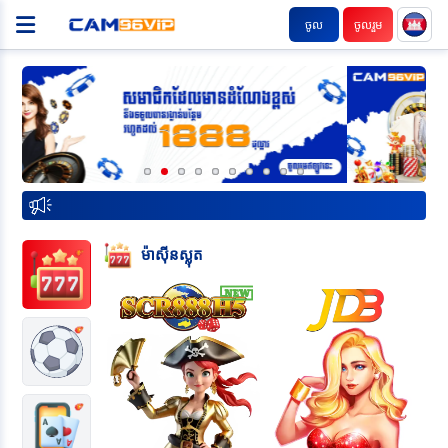
ចូល
ចូលរួម
ម៉ាស៊ីនស្លុត