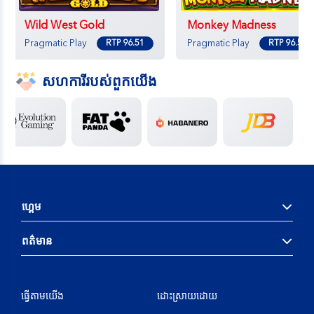
ហ្គេម
ពត៌មាន
ធ្វើតាម​យើង
ដោះស្រាយដោយ
អាជ្ញាប័ណ្ណ
ហ្គេមដែលមានទំនួលខុសត្រូវ
Copyright © 2026 Cam96vip. All rights reserved.