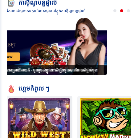
កាស៊ីណូបន្តផ្ទាល់
រីករាយជាមួយការភ្នាល់របស់អ្នកនៅក្នុងកាស៊ីណូបន្តផ្ទាល់
ហ្គេមកំពូល ៗ
 West Gold
Monkey Madness
Fir
atic Play
Pragmatic Play
Pra
RTP 96.51
RTP 96.53
សហការីរបស់ពួកយើង