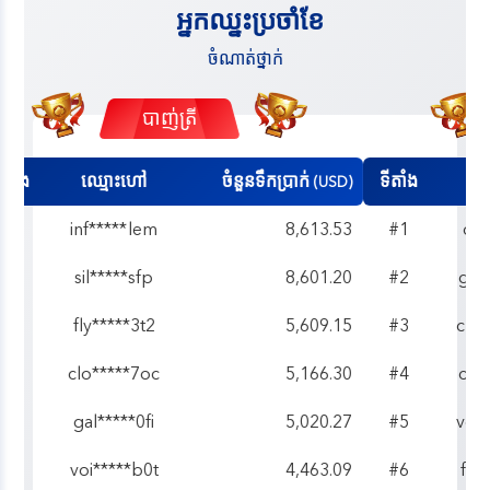
អ្នកឈ្នះប្រចាំខែ
ចំណាត់ថ្នាក់
កីឡា
ទីតាំង
ឈ្មោះហៅ
ចំនួនទឹកប្រាក់
(USD)
#1
clo*****fyi
9,722.99
#2
gri*****hda
7,977.18
#3
clo*****6h9
6,828.79
#4
clo*****o0l
6,070.69
#5
ven*****qiq
5,445.13
#6
fan*****ztr
5,410.24