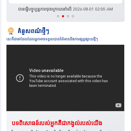
បានធ្វើបច្ចុប្បន្នភាពចុងក្រោយនៅលើ 2026-08-01 02:00 AM
គំនួសពណ៌ថ្មីៗ
នេះគឺជាឆានែលដែលអ្នកអាចទទួលបានព័ត៌មាននិងការផ្សព្វផ្សាយថ្មីៗ
បទពិសោធន៍របស់អ្នកគឺជាកង្វល់របស់យើង