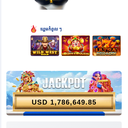
ហ្គេមកំពូល ៗ
USD
1,786,649.85